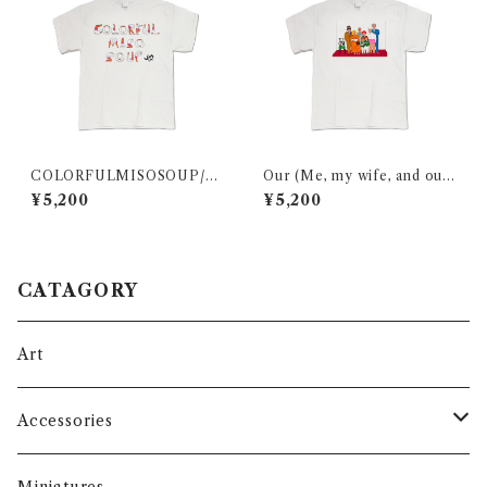
COLORFULMISOSOUP/T
Our (Me, my wife, and our
he man letterforms / T-shi
cats) family portraits in 20
¥5,200
¥5,200
rt / White
22/ T-shirt
CATAGORY
Art
Accessories
Face Masks