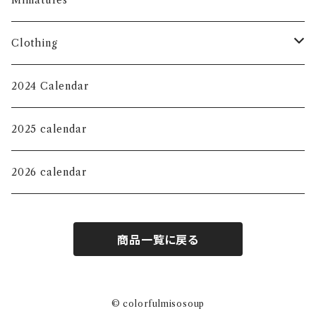
Miniatures
Eco Bag
Clothing
Key Chain
T-shirt
2024 Calendar
KIDS
Jewelry Tray
Long sleeve shirt
2025 calendar
Magnet
Sweat shirt
2026 calendar
mini pouch
Hoodie
商品一覧に戻る
M size pouch
Sticker
© colorfulmisosoup