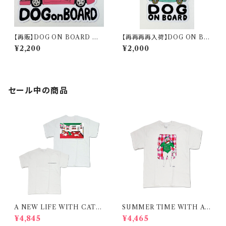
【再販】DOG ON BOARD Ⅱ
【再再再再入荷】DOG ON BO
magnet
ARD magnet
¥2,200
¥2,000
セール中の商品
A NEW LIFE WITH CATS
SUMMER TIME WITH A
/ T-shirt 在庫限りで終了
CAT / RED / T-shirt 在庫限
¥4,845
¥4,465
りで終了