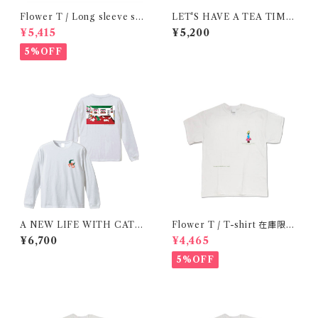
Flower T / Long sleeve shi
LET'S HAVE A TEA TIME!
rt 在庫限りで終了
/ レッツ・ティータイム！/ T-shir
¥5,415
¥5,200
t
5%OFF
A NEW LIFE WITH CATS
Flower T / T-shirt 在庫限り
/ Long sleeve shirt
で終了
¥6,700
¥4,465
5%OFF