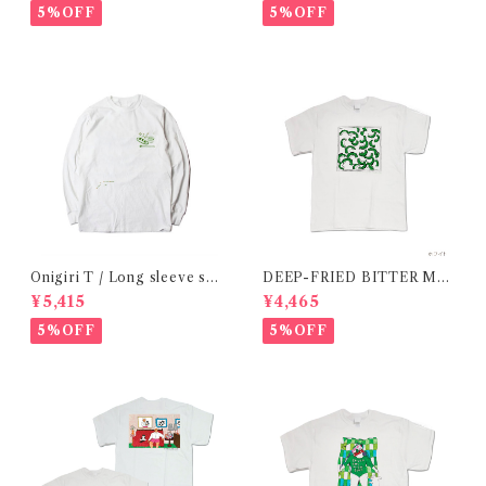
5%OFF
5%OFF
Onigiri T / Long sleeve shi
DEEP-FRIED BITTER ME
rt 在庫限りで終了
LON T SHIRT/ 揚げたてゴー
¥5,415
¥4,465
ヤtシャツ 在庫限りで終了
5%OFF
5%OFF