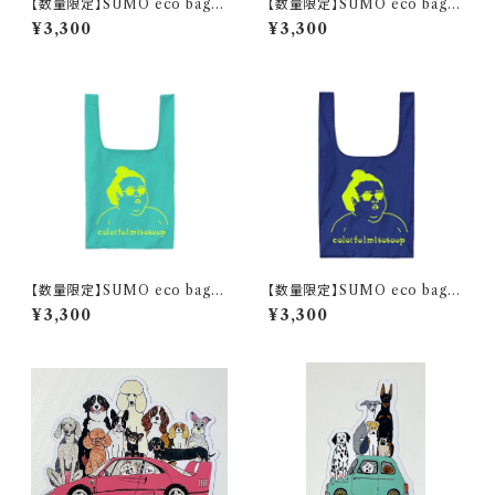
【数量限定】SUMO eco bag /
【数量限定】SUMO eco bag /
olive
white
¥3,300
¥3,300
【数量限定】SUMO eco bag /
【数量限定】SUMO eco bag /
mint green
marine blue
¥3,300
¥3,300