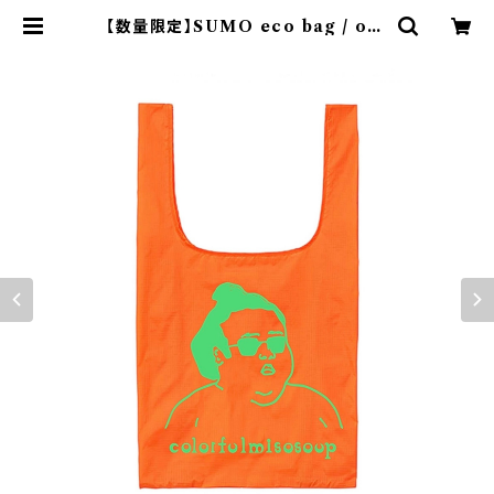
【数量限定】SUMO eco bag / ora
nge | colorfulmisosoup