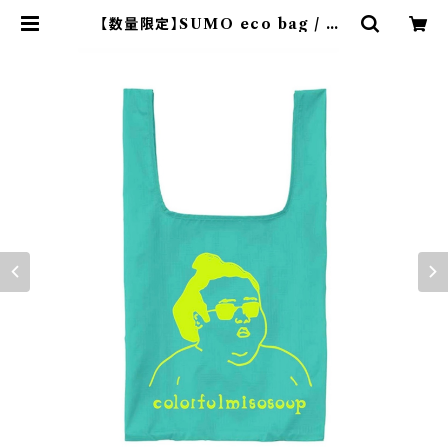
【数量限定】SUMO eco bag / mi
nt green | colorfulmisosoup