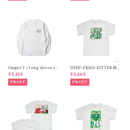
Onigiri T / Long sleeve shi
DEEP-FRIED BITTER ME
rt 在庫限りで終了
LON T SHIRT/ 揚げたてゴー
¥5,415
¥4,465
ヤtシャツ 在庫限りで終了
5%OFF
5%OFF