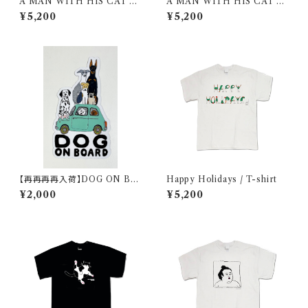
A MAN WITH HIS CAT 20
A MAN WITH HIS CAT 20
20/ T-shirt / White
20/ T-shirt / Black
¥5,200
¥5,200
【再再再再入荷】DOG ON BO
Happy Holidays / T-shirt
ARD magnet
¥2,000
¥5,200