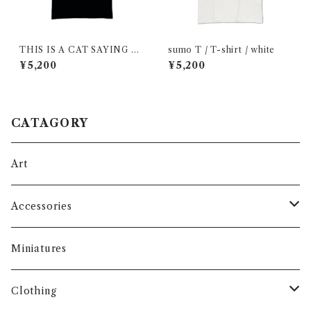
THIS IS A CAT SAYING H
sumo T / T-shirt / white
ELLO :) / T-shirt / Black
¥5,200
¥5,200
CATAGORY
Art
Accessories
Face Masks
Miniatures
Eco Bag
Clothing