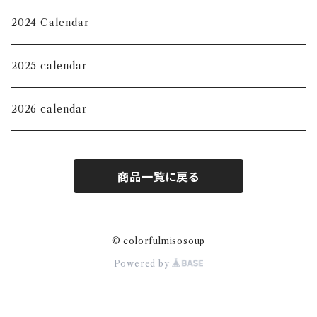
Key Chain
T-shirt
2024 Calendar
KIDS
Jewelry Tray
Long sleeve shirt
2025 calendar
Magnet
Sweat shirt
2026 calendar
mini pouch
Hoodie
商品一覧に戻る
M size pouch
Sticker
© colorfulmisosoup
Powered by