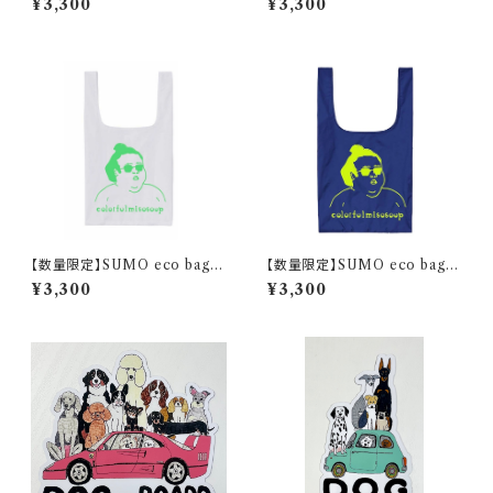
¥3,300
¥3,300
【数量限定】SUMO eco bag /
【数量限定】SUMO eco bag /
white
marine blue
¥3,300
¥3,300