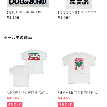
【再販】DOG ON BOARD Ⅱ
【再再再再入荷】DOG ON BO
magnet
ARD magnet
¥2,200
¥2,000
セール中の商品
A NEW LIFE WITH CATS
SUMMER TIME WITH A
/ T-shirt 在庫限りで終了
CAT / RED / T-shirt 在庫限
¥4,845
¥4,465
りで終了
5%OFF
5%OFF