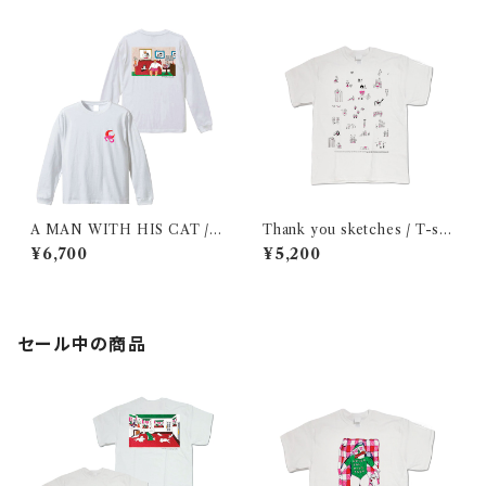
A MAN WITH HIS CAT / L
Thank you sketches / T-shi
ong sleeve shirt
rt
¥6,700
¥5,200
セール中の商品