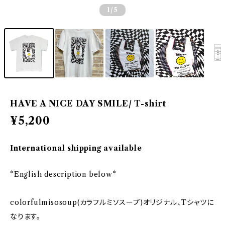
1
/5
HAVE A NICE DAY SMILE/ T-shirt
¥5,200
International shipping available
*English description below*
colorfulmisosoup(カラフルミソスープ)オリジナル、Tシャツに
なります。