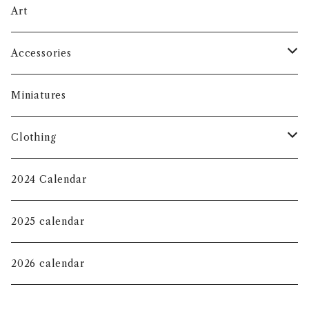
Art
Accessories
Face Masks
Miniatures
Eco Bag
Clothing
Key Chain
T-shirt
2024 Calendar
KIDS
Jewelry Tray
Long sleeve shirt
2025 calendar
Magnet
Sweat shirt
2026 calendar
mini pouch
Hoodie