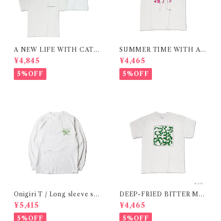
A NEW LIFE WITH CATS
SUMMER TIME WITH A
/ T-shirt 在庫限りで終了
CAT / RED / T-shirt 在庫限
¥4,845
¥4,465
りで終了
5%OFF
5%OFF
Onigiri T / Long sleeve shi
DEEP-FRIED BITTER ME
rt 在庫限りで終了
LON T SHIRT/ 揚げたてゴー
¥5,415
¥4,465
ヤtシャツ 在庫限りで終了
5%OFF
5%OFF