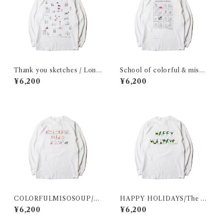
Thank you sketches / Long
School of colorful & misos
sleeve shirt
oup / Long sleeve shirt
¥6,200
¥6,200
COLORFULMISOSOUP/T
HAPPY HOLIDAYS/The w
he man letterforms / Long
oman letterforms / Long sl
¥6,200
¥6,200
sleeve shirt
eeve shirt