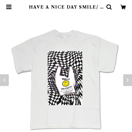
HAVE A NICE DAY SMILE/ T
-shirt | colorfulmisosoup