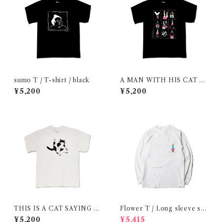
sumo T / T-shirt / black
A MAN WITH HIS CAT 20
20/ T-shirt / Black
¥5,200
¥5,200
THIS IS A CAT SAYING H
Flower T / Long sleeve shi
ELLO :) / T-shirt / White
rt 在庫限りで終了
¥5,200
¥5,415