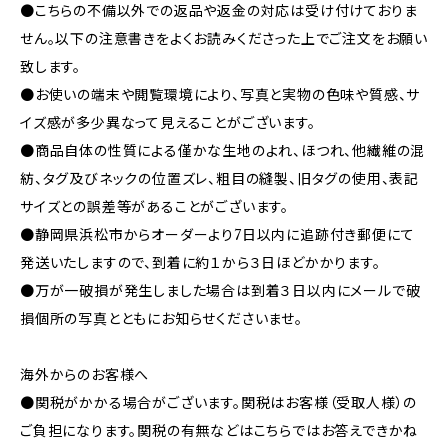
●こちらの不備以外での返品や返金の対応は受け付けておりま
せん。以下の注意書きをよくお読みくださった上でご注文をお願い
致します。
●お使いの端末や閲覧環境により、写真と実物の色味や質感、サ
イズ感が多少異なって見えることがございます。
●商品自体の性質による僅かな生地のよれ、ほつれ、他繊維の混
紡、タグ及びネックの位置ズレ、粗目の縫製、旧タグの使用、表記
サイズとの誤差等があることがございます。
●静岡県浜松市からオーダーより7日以内に追跡付き郵便にて
発送いたしますので、到着に約１から３日ほどかかります。
●万が一破損が発生しました場合は到着３日以内にメールで破
損個所の写真とともにお知らせくださいませ。
海外からのお客様へ
●関税がかかる場合がございます。関税はお客様（受取人様）の
ご負担になります。関税の有無などはこちらではお答えできかね