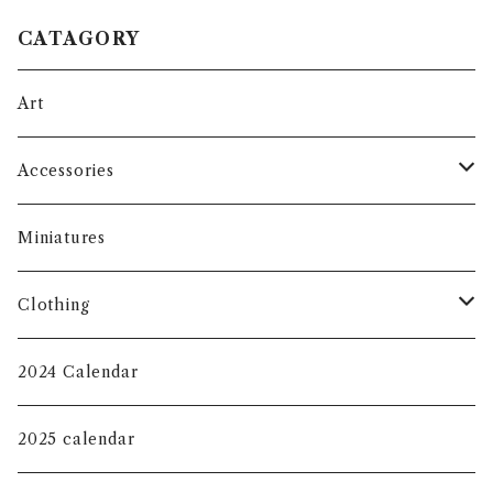
CATAGORY
Art
Accessories
Face Masks
Miniatures
Eco Bag
Clothing
Key Chain
T-shirt
2024 Calendar
KIDS
Jewelry Tray
Long sleeve shirt
2025 calendar