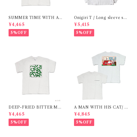
SUMMER TIME WITH A
Onigiri T / Long sleeve shi
CAT / RED / T-shirt 在庫限
rt 在庫限りで終了
¥4,465
¥5,415
りで終了
5%OFF
5%OFF
DEEP-FRIED BITTER ME
A MAN WITH HIS CAT/ T
LON T SHIRT/ 揚げたてゴー
-shirt 在庫限りで終了
¥4,465
¥4,845
ヤtシャツ 在庫限りで終了
5%OFF
5%OFF