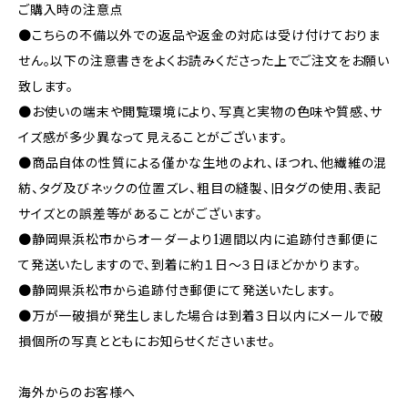
ご購入時の注意点
●こちらの不備以外での返品や返金の対応は受け付けておりま
せん。以下の注意書きをよくお読みくださった上でご注文をお願い
致します。
●お使いの端末や閲覧環境により、写真と実物の色味や質感、サ
イズ感が多少異なって見えることがございます。
●商品自体の性質による僅かな生地のよれ、ほつれ、他繊維の混
紡、タグ及びネックの位置ズレ、粗目の縫製、旧タグの使用、表記
サイズとの誤差等があることがございます。
●静岡県浜松市からオーダーより1週間以内に追跡付き郵便に
て発送いたしますので、到着に約１日～３日ほどかかります。
●静岡県浜松市から追跡付き郵便にて発送いたします。
●万が一破損が発生しました場合は到着３日以内にメールで破
損個所の写真とともにお知らせくださいませ。
海外からのお客様へ