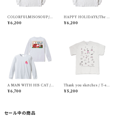
COLORFULMISOSOUP/T
HAPPY HOLIDAYS/The w
he man letterforms / Long
oman letterforms / Long sl
¥6,200
¥6,200
sleeve shirt
eeve shirt
A MAN WITH HIS CAT / L
Thank you sketches / T-shi
ong sleeve shirt
rt
¥6,700
¥5,200
セール中の商品