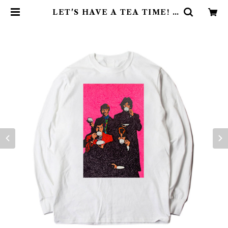
LET'S HAVE A TEA TIME! /
レッツ・ティータイム！/ Long Sleev
e shirt | colorfulmisosoup