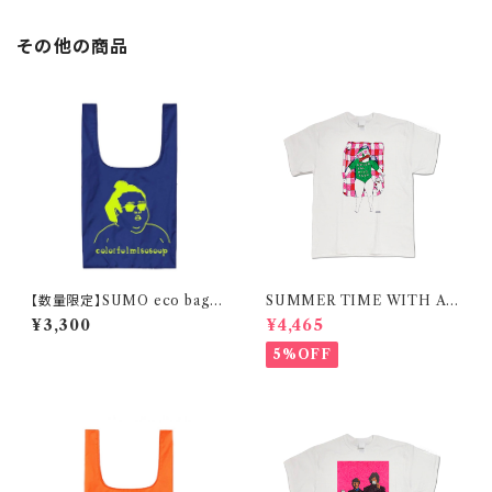
その他の商品
【数量限定】SUMO eco bag /
SUMMER TIME WITH A
marine blue
CAT / RED / T-shirt 在庫限
¥3,300
¥4,465
りで終了
5%OFF