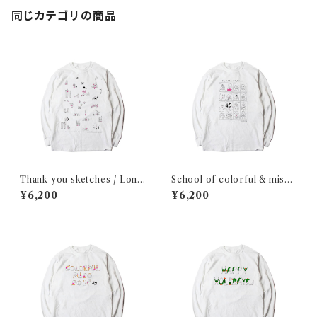
同じカテゴリの商品
Thank you sketches / Long
School of colorful & misos
sleeve shirt
oup / Long sleeve shirt
¥6,200
¥6,200