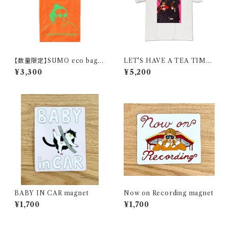
【数量限定】SUMO eco bag /
LET'S HAVE A TEA TIME!
orange
/ レッツ・ティータイム！/ T-shir
¥3,300
¥5,200
t
BABY IN CAR magnet
Now on Recording magnet
¥1,700
¥1,700