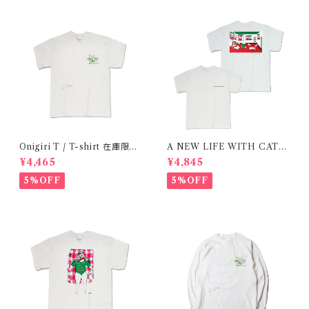
Onigiri T / T-shirt 在庫限り
A NEW LIFE WITH CATS
で終了
/ T-shirt 在庫限りで終了
¥4,465
¥4,845
5%OFF
5%OFF