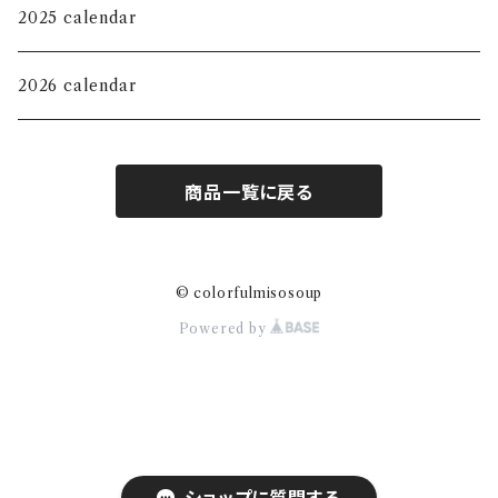
KIDS
Jewelry Tray
Long sleeve shirt
2025 calendar
Magnet
Sweat shirt
2026 calendar
mini pouch
Hoodie
商品一覧に戻る
M size pouch
Sticker
© colorfulmisosoup
Powered by