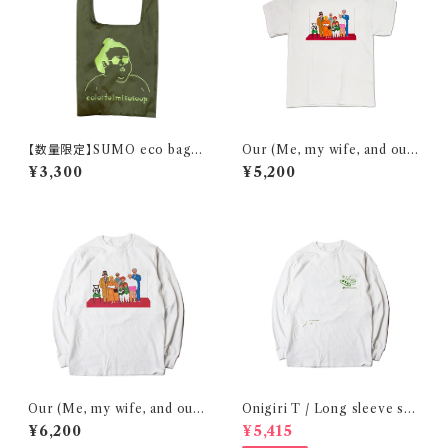
【数量限定】SUMO eco bag /
Our (Me, my wife, and our
olive
cats) family portraits in 20
¥3,300
¥5,200
22/ T-shirt
Our (Me, my wife, and our
Onigiri T / Long sleeve shi
cats) family portraits in 20
rt 在庫限りで終了
¥6,200
¥5,415
22 / Long sleeve shirt