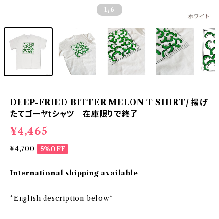
1
/6
DEEP-FRIED BITTER MELON T SHIRT/ 揚げ
たてゴーヤtシャツ 在庫限りで終了
¥4,465
¥4,700
5%OFF
International shipping available
*English description below*