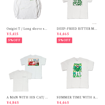
Onigiri T / Long sleeve shi
DEEP-FRIED BITTER ME
rt 在庫限りで終了
LON T SHIRT/ 揚げたてゴー
¥5,415
¥4,465
ヤtシャツ 在庫限りで終了
5%OFF
5%OFF
A MAN WITH HIS CAT/ T
SUMMER TIME WITH A
-shirt 在庫限りで終了
CAT / GREEN / T-shirt 在庫
¥4,845
¥4,465
限りで終了