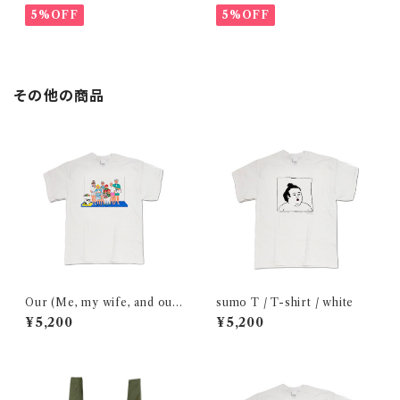
5%OFF
5%OFF
その他の商品
Our (Me, my wife, and our
sumo T / T-shirt / white
cats) family portraits in su
¥5,200
¥5,200
mmer 2022/ T-shirt