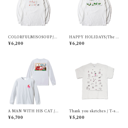
COLORFULMISOSOUP/T
HAPPY HOLIDAYS/The w
he man letterforms / Long
oman letterforms / Long sl
¥6,200
¥6,200
sleeve shirt
eeve shirt
A MAN WITH HIS CAT / L
Thank you sketches / T-shi
ong sleeve shirt
rt
¥6,700
¥5,200