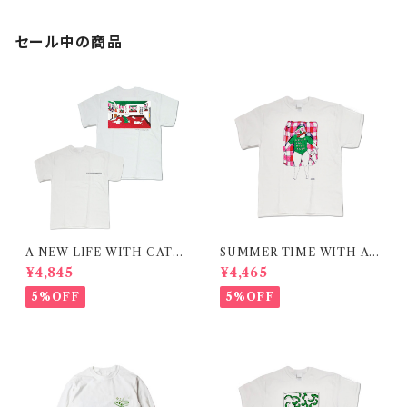
セール中の商品
A NEW LIFE WITH CATS
SUMMER TIME WITH A
/ T-shirt 在庫限りで終了
CAT / RED / T-shirt 在庫限
¥4,845
¥4,465
りで終了
5%OFF
5%OFF