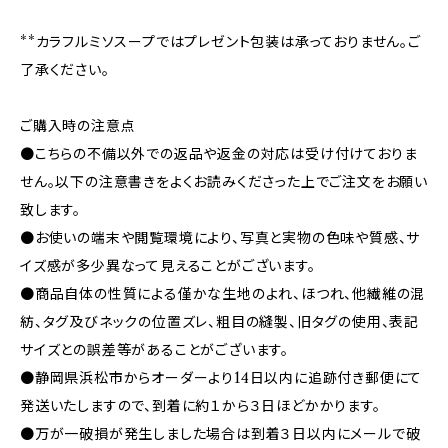
**カラフルミソスープではプレゼント包装は承っておりません。ご
了承ください。
ご購入時の注意点
●こちらの不備以外での返品や返金の対応は受け付けておりま
せん。以下の注意書きをよくお読みくださった上でご注文をお願い
致します。
●お使いの端末や閲覧環境により、写真と実物の色味や質感、サ
イズ感が多少異なって見えることがございます。
●商品自体の性質による僅かな生地のよれ、ほつれ、他繊維の混
紡、タグ及びネックの位置ズレ、粗目の縫製、旧タグの使用、表記
サイズとの誤差等があることがございます。
●静岡県浜松市からオーダーより14日以内に追跡付き郵便にて
発送いたしますので、到着に約１から３日ほどかかります。
●万が一破損が発生しました場合は到着３日以内にメールで破