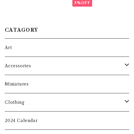
5%OFF
CATAGORY
Art
Accessories
Face Masks
Miniatures
Eco Bag
Clothing
Key Chain
T-shirt
2024 Calendar