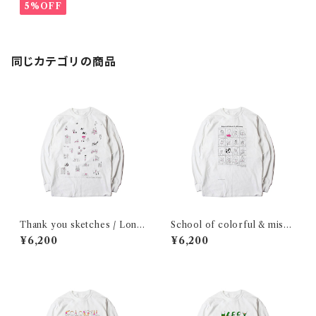
5%OFF
同じカテゴリの商品
Thank you sketches / Long
School of colorful & misos
sleeve shirt
oup / Long sleeve shirt
¥6,200
¥6,200