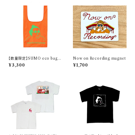
【数量限定】SUMO eco bag /
Now on Recording magnet
orange
¥3,300
¥1,700