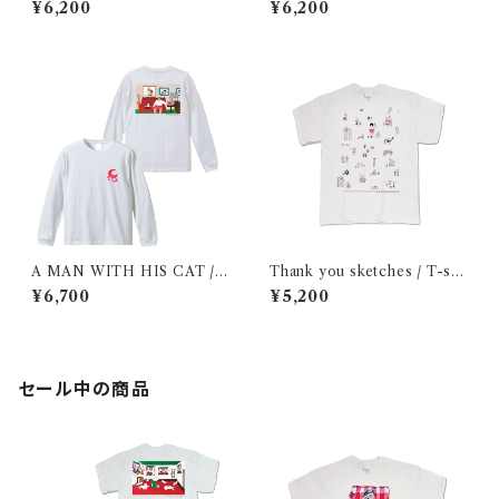
¥6,200
¥6,200
sleeve shirt
eeve shirt
A MAN WITH HIS CAT / L
Thank you sketches / T-shi
ong sleeve shirt
rt
¥6,700
¥5,200
セール中の商品