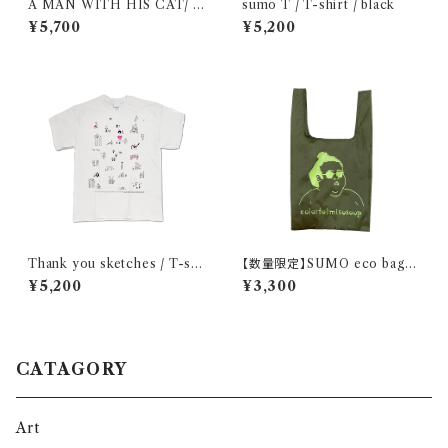
A MAN WITH HIS CAT/ T
sumo T / T-shirt / black
-shirt
¥5,700
¥5,200
Thank you sketches / T-shi
【数量限定】SUMO eco bag /
rt
olive
¥5,200
¥3,300
CATAGORY
Art