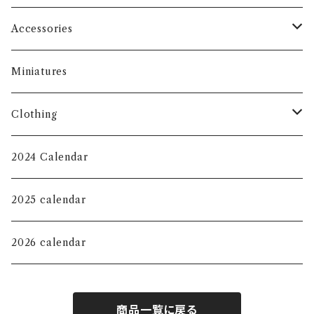
Accessories
Face Masks
Miniatures
Eco Bag
Clothing
Key Chain
T-shirt
2024 Calendar
KIDS
Jewelry Tray
Long sleeve shirt
2025 calendar
Magnet
Sweat shirt
2026 calendar
mini pouch
Hoodie
商品一覧に戻る