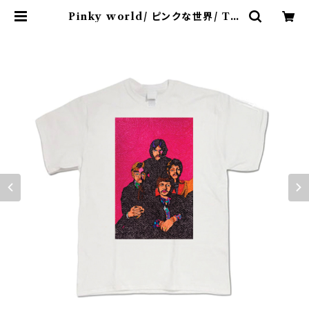
Pinky world/ ピンクな世界/ T-s
hirt | colorfulmisosoup