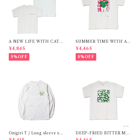
A NEW LIFE WITH CATS
SUMMER TIME WITH A
/ T-shirt 在庫限りで終了
CAT / RED / T-shirt 在庫限
¥4,845
¥4,465
りで終了
5%OFF
5%OFF
Onigiri T / Long sleeve shi
DEEP-FRIED BITTER ME
rt 在庫限りで終了
LON T SHIRT/ 揚げたてゴー