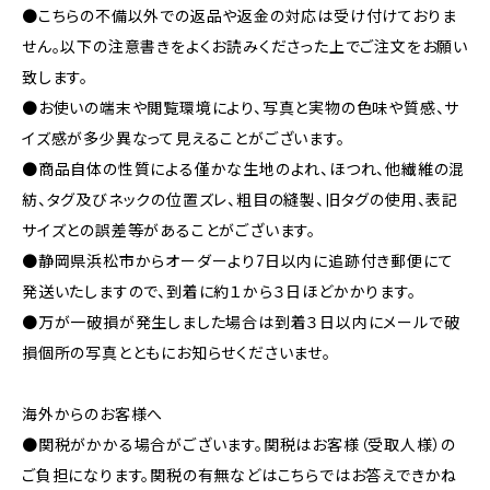
●こちらの不備以外での返品や返金の対応は受け付けておりま
せん。以下の注意書きをよくお読みくださった上でご注文をお願い
致します。
●お使いの端末や閲覧環境により、写真と実物の色味や質感、サ
イズ感が多少異なって見えることがございます。
●商品自体の性質による僅かな生地のよれ、ほつれ、他繊維の混
紡、タグ及びネックの位置ズレ、粗目の縫製、旧タグの使用、表記
サイズとの誤差等があることがございます。
●静岡県浜松市からオーダーより7日以内に追跡付き郵便にて
発送いたしますので、到着に約１から３日ほどかかります。
●万が一破損が発生しました場合は到着３日以内にメールで破
損個所の写真とともにお知らせくださいませ。
海外からのお客様へ
●関税がかかる場合がございます。関税はお客様（受取人様）の
ご負担になります。関税の有無などはこちらではお答えできかね