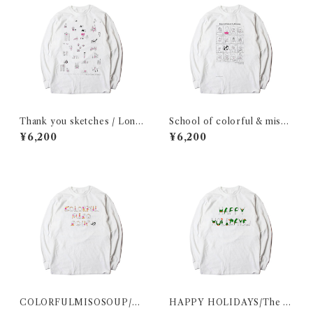
Thank you sketches / Long
School of colorful & misos
sleeve shirt
oup / Long sleeve shirt
¥6,200
¥6,200
COLORFULMISOSOUP/T
HAPPY HOLIDAYS/The w
he man letterforms / Long
oman letterforms / Long sl