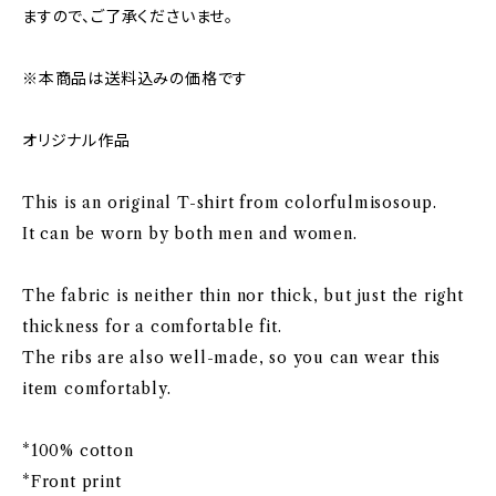
ますので、ご了承くださいませ。
※本商品は送料込みの価格です
オリジナル作品
This is an original T-shirt from colorfulmisosoup.
It can be worn by both men and women.
The fabric is neither thin nor thick, but just the right
thickness for a comfortable fit.
The ribs are also well-made, so you can wear this
item comfortably.
*100% cotton
*Front print