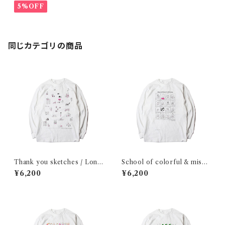
5%OFF
同じカテゴリの商品
Thank you sketches / Long
School of colorful & misos
sleeve shirt
oup / Long sleeve shirt
¥6,200
¥6,200