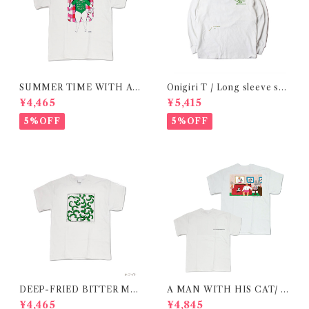
SUMMER TIME WITH A
Onigiri T / Long sleeve shi
CAT / RED / T-shirt 在庫限
rt 在庫限りで終了
¥4,465
¥5,415
りで終了
5%OFF
5%OFF
DEEP-FRIED BITTER ME
A MAN WITH HIS CAT/ T
LON T SHIRT/ 揚げたてゴー
-shirt 在庫限りで終了
¥4,465
¥4,845