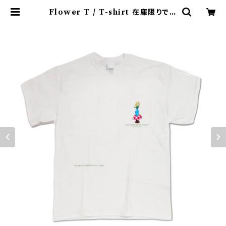
Flower T / T-shirt 在庫限りで終
了 | colorfulmisosoup