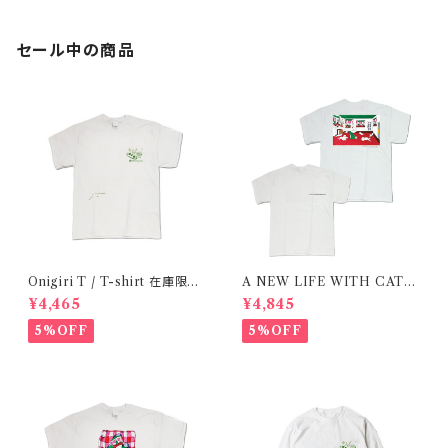
セール中の商品
Onigiri T / T-shirt 在庫限り
A NEW LIFE WITH CATS
で終了
/ T-shirt 在庫限りで終了
¥4,465
¥4,845
5%OFF
5%OFF