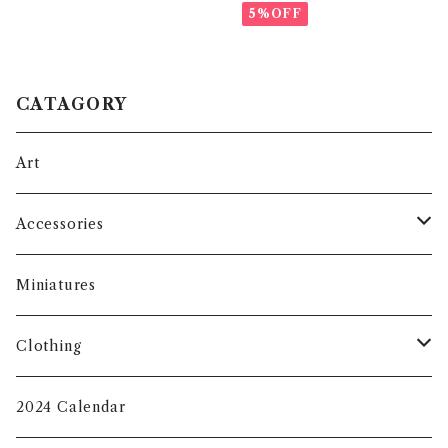
5%OFF
CATAGORY
Art
Accessories
Face Masks
Miniatures
Eco Bag
Clothing
Key Chain
T-shirt
2024 Calendar