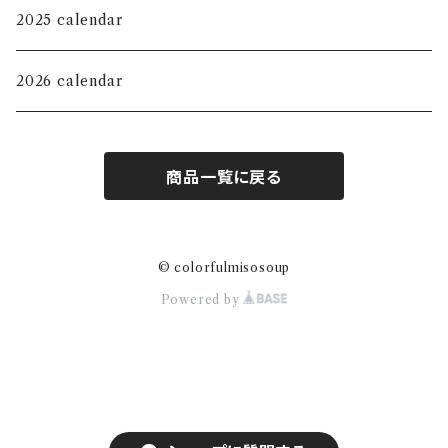
KIDS
Jewelry Tray
Long sleeve shirt
2025 calendar
Magnet
Sweat shirt
2026 calendar
mini pouch
Hoodie
商品一覧に戻る
M size pouch
Sticker
© colorfulmisosoup
Powered by