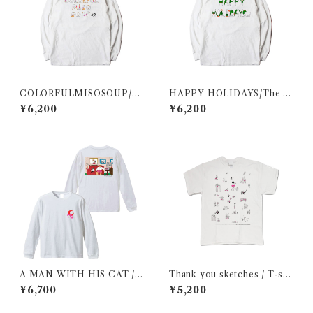
COLORFULMISOSOUP/T
HAPPY HOLIDAYS/The w
he man letterforms / Long
oman letterforms / Long sl
¥6,200
¥6,200
sleeve shirt
eeve shirt
A MAN WITH HIS CAT / L
Thank you sketches / T-shi
ong sleeve shirt
rt
¥6,700
¥5,200