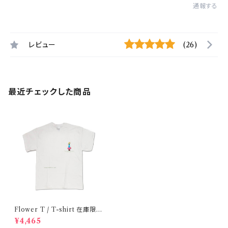
通報する
レビュー
(26)
最近チェックした商品
Flower T / T-shirt 在庫限り
で終了
¥4,465