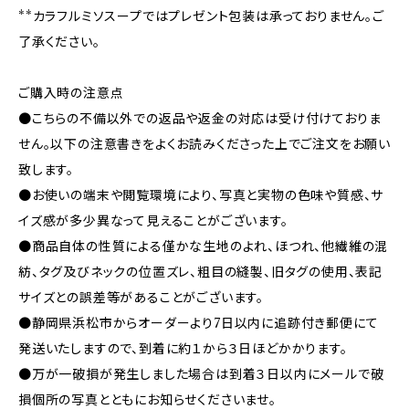
**カラフルミソスープではプレゼント包装は承っておりません。ご
了承ください。
ご購入時の注意点
●こちらの不備以外での返品や返金の対応は受け付けておりま
せん。以下の注意書きをよくお読みくださった上でご注文をお願い
致します。
●お使いの端末や閲覧環境により、写真と実物の色味や質感、サ
イズ感が多少異なって見えることがございます。
●商品自体の性質による僅かな生地のよれ、ほつれ、他繊維の混
紡、タグ及びネックの位置ズレ、粗目の縫製、旧タグの使用、表記
サイズとの誤差等があることがございます。
●静岡県浜松市からオーダーより7日以内に追跡付き郵便にて
発送いたしますので、到着に約１から３日ほどかかります。
●万が一破損が発生しました場合は到着３日以内にメールで破
損個所の写真とともにお知らせくださいませ。