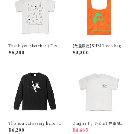
Thank you sketches / T-shi
【数量限定】SUMO eco bag /
rt
orange
¥5,200
¥3,300
This is a cat saying hello :)
Onigiri T / T-shirt 在庫限り
/ Long sleeve shirt / black
で終了
¥6,200
¥4,465