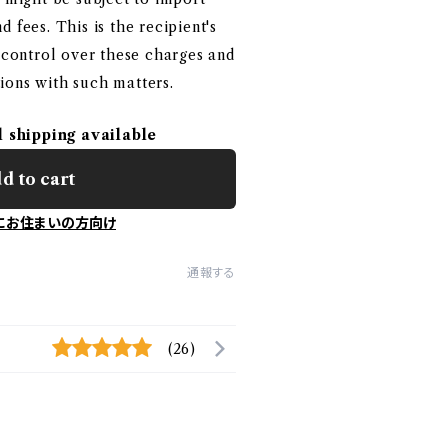
 fees. This is the recipient's
o control over these charges and
ions with such matters.
l shipping available
d to cart
にお住まいの方向け
通報する
(26)