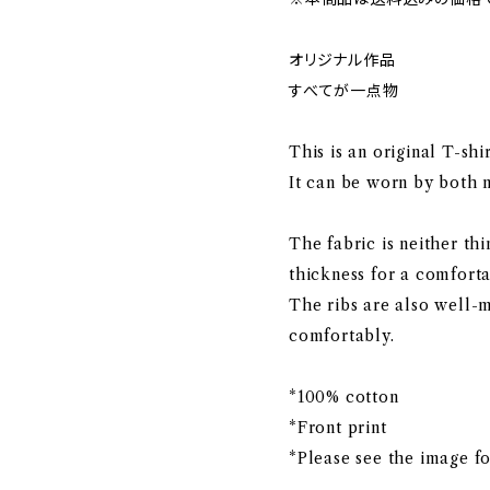
オリジナル作品
すべてが一点物
This is an original T-sh
It can be worn by both
The fabric is neither thi
thickness for a comfortab
The ribs are also well-
comfortably.
*100% cotton
*Front print
*Please see the image fo