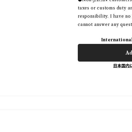
taxes or customs duty and
responsibility. I have n
cannot answer any quest
Internationa
Ad
日本国内