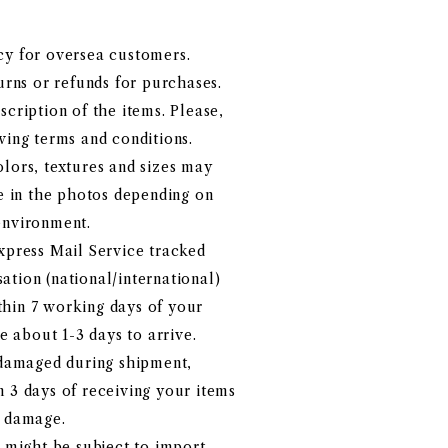
cy for oversea customers.
ns or refunds for purchases.
scription of the items. Please,
wing terms and conditions.
lors, textures and sizes may
se in the photos depending on
environment.
xpress Mail Service tracked
tion (national/international)
hin 7 working days of your
ke about 1-3 days to arrive.
r damaged during shipment,
 3 days of receiving your items
e damage.
ight be subject to import