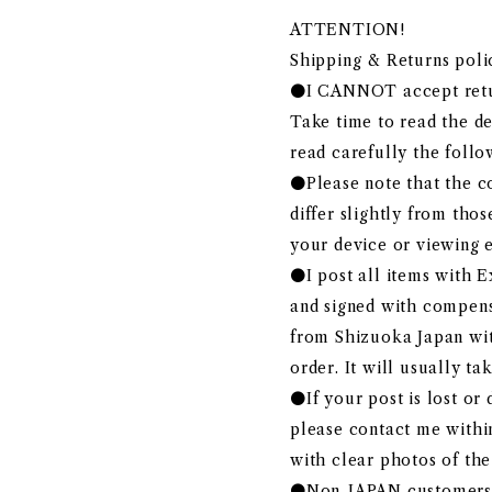
ATTENTION!
Shipping & Returns poli
●I CANNOT accept retur
Take time to read the de
read carefully the follo
●Please note that the co
differ slightly from tho
your device or viewing 
●I post all items with E
and signed with compensa
from Shizuoka Japan wit
order. It will usually ta
●If your post is lost o
please contact me within
with clear photos of th
●Non-JAPAN customers m