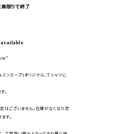
rt 在庫限りで終了
 available
low*
カラフルミソスープ)オリジナル、Tシャツに
ます。
定はございません。在庫がなくなり次
きます。
く、丁度良い厚みとなっており着心地