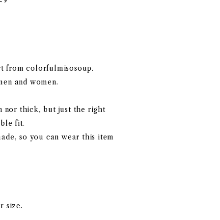
irt from colorfulmisosoup.
 men and women.
n nor thick, but just the right
le fit.
made, so you can wear this item
r size.