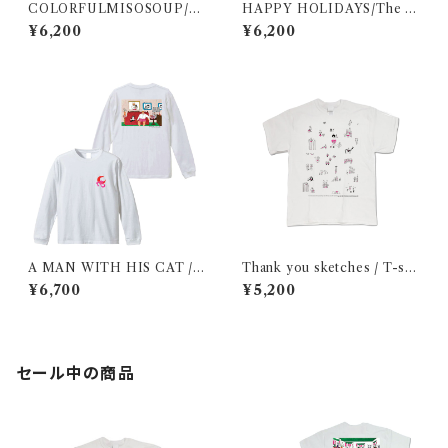
COLORFULMISOSOUP/T
HAPPY HOLIDAYS/The w
he man letterforms / Long
oman letterforms / Long sl
¥6,200
¥6,200
sleeve shirt
eeve shirt
A MAN WITH HIS CAT / L
Thank you sketches / T-shi
ong sleeve shirt
rt
¥6,700
¥5,200
セール中の商品