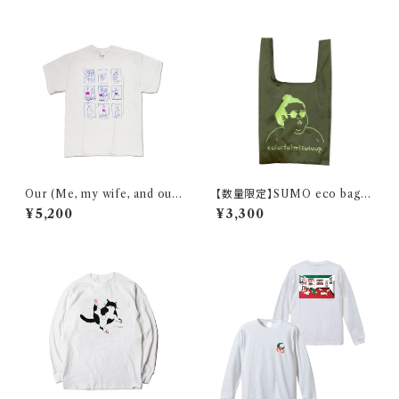
Our (Me, my wife, and our
【数量限定】SUMO eco bag /
cats) morning routine / T-s
olive
¥5,200
¥3,300
hirt