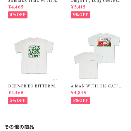
SUMMER TIME WITH A
Onigiri T / Long sleeve shi
CAT / RED / T-shirt 在庫限
rt 在庫限りで終了
¥4,465
¥5,415
りで終了
5%OFF
5%OFF
DEEP-FRIED BITTER ME
A MAN WITH HIS CAT/ T
LON T SHIRT/ 揚げたてゴー
-shirt 在庫限りで終了
¥4,465
¥4,845
ヤtシャツ 在庫限りで終了
5%OFF
5%OFF
その他の商品