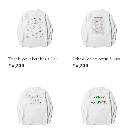
Thank you sketches / Long
School of colorful & misos
sleeve shirt
oup / Long sleeve shirt
¥6,200
¥6,200