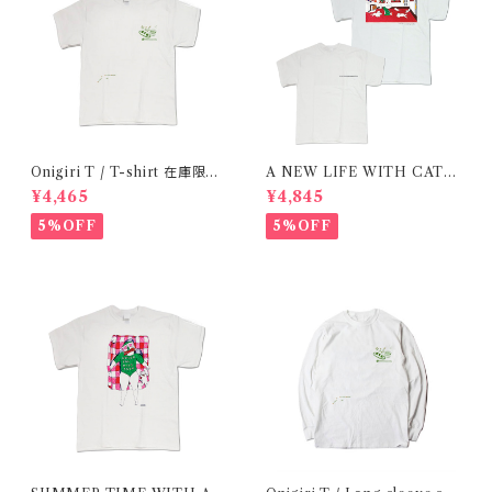
Onigiri T / T-shirt 在庫限り
A NEW LIFE WITH CATS
で終了
/ T-shirt 在庫限りで終了
¥4,465
¥4,845
5%OFF
5%OFF