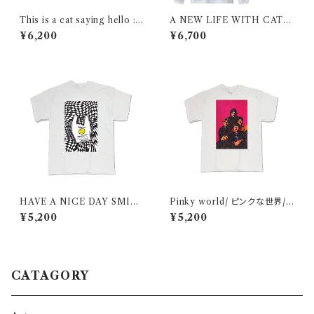
This is a cat saying hello :)
A NEW LIFE WITH CATS
/ Long sleeve shirt / white
/ Long sleeve shirt
¥6,200
¥6,700
HAVE A NICE DAY SMIL
Pinky world/ ピンクな世界/
E/ T-shirt
T-shirt
¥5,200
¥5,200
CATAGORY